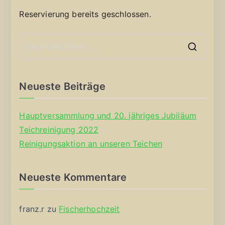
Reservierung bereits geschlossen.
S
e
a
Neueste Beiträge
r
c
Hauptversammlung und 20. jähriges Jubiläum
h
Teichreinigung 2022
f
Reinigungsaktion an unseren Teichen
o
r
Neueste Kommentare
:
franz.r
zu
Fischerhochzeit