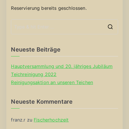
Reservierung bereits geschlossen.
S
e
a
Neueste Beiträge
r
c
Hauptversammlung und 20. jähriges Jubiläum
h
Teichreinigung 2022
f
Reinigungsaktion an unseren Teichen
o
r
Neueste Kommentare
:
franz.r
zu
Fischerhochzeit