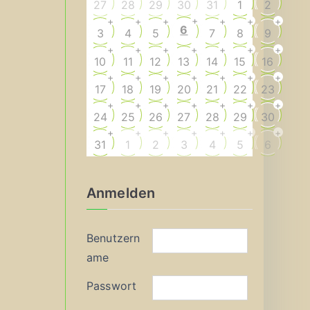
27
28
29
30
31
1
2
+
+
+
+
+
+
+
6
3
4
5
7
8
9
+
+
+
+
+
+
+
10
11
12
13
14
15
16
+
+
+
+
+
+
+
17
18
19
20
21
22
23
+
+
+
+
+
+
+
24
25
26
27
28
29
30
+
+
+
+
+
+
+
31
1
2
3
4
5
6
Anmelden
Benutzern
ame
Passwort