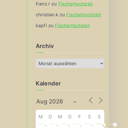
franz.r
zu
Fischerhochzeit
christian.k
zu
Fischerhochzeit
kapfi
zu
Fischerhochzeit
Archiv
A
r
c
Kalender
h
i
v
M
D
M
D
F
S
S
+
+
+
+
+
+
+