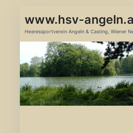
Zum
www.hsv-angeln.a
Inhalt
springen
Heeressportverein Angeln & Casting, Wiener N