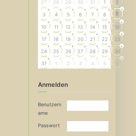
27
28
29
30
31
1
2
+
+
+
+
+
+
+
9
3
4
5
6
7
8
+
+
+
+
+
+
+
10
11
12
13
14
15
16
+
+
+
+
+
+
+
17
18
19
20
21
22
23
+
+
+
+
+
+
+
24
25
26
27
28
29
30
+
+
+
+
+
+
+
31
1
2
3
4
5
6
Anmelden
Benutzern
ame
Passwort