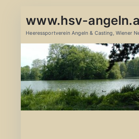
Zum
www.hsv-angeln.a
Inhalt
springen
Heeressportverein Angeln & Casting, Wiener N