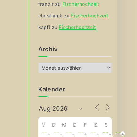
franz.r
zu
Fischerhochzeit
christian.k
zu
Fischerhochzeit
kapfi
zu
Fischerhochzeit
Archiv
A
r
c
Kalender
h
i
v
M
D
M
D
F
S
S
+
+
+
+
+
+
+