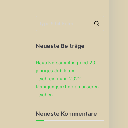
S
e
a
Neueste Beiträge
r
c
Hauptversammlung und 20.
h
jähriges Jubiläum
f
Teichreinigung 2022
o
Reinigungsaktion an unseren
r
Teichen
:
Neueste Kommentare