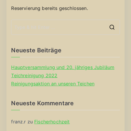
Reservierung bereits geschlossen.
S
e
a
Neueste Beiträge
r
c
Hauptversammlung und 20. jähriges Jubiläum
h
Teichreinigung 2022
f
Reinigungsaktion an unseren Teichen
o
r
Neueste Kommentare
:
franz.r
zu
Fischerhochzeit