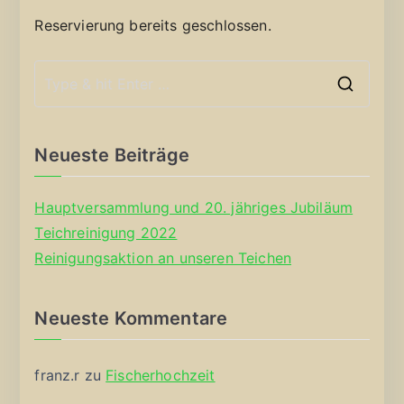
Reservierung bereits geschlossen.
S
e
a
Neueste Beiträge
r
c
Hauptversammlung und 20. jähriges Jubiläum
h
Teichreinigung 2022
f
Reinigungsaktion an unseren Teichen
o
r
Neueste Kommentare
:
franz.r
zu
Fischerhochzeit