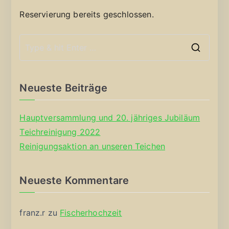
Reservierung bereits geschlossen.
S
e
a
Neueste Beiträge
r
c
Hauptversammlung und 20. jähriges Jubiläum
h
Teichreinigung 2022
f
Reinigungsaktion an unseren Teichen
o
r
Neueste Kommentare
:
franz.r
zu
Fischerhochzeit