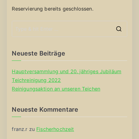
Reservierung bereits geschlossen.
S
e
a
Neueste Beiträge
r
c
Hauptversammlung und 20. jähriges Jubiläum
h
Teichreinigung 2022
f
Reinigungsaktion an unseren Teichen
o
r
Neueste Kommentare
:
franz.r
zu
Fischerhochzeit