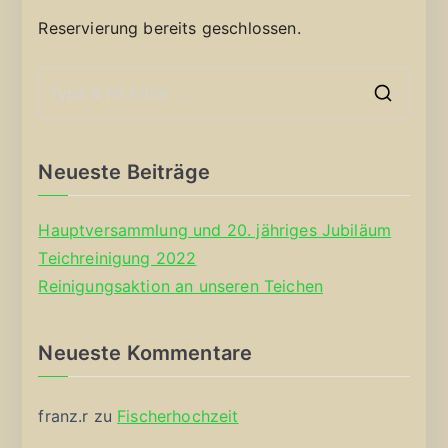
Reservierung bereits geschlossen.
S
e
a
Neueste Beiträge
r
c
Hauptversammlung und 20. jähriges Jubiläum
h
Teichreinigung 2022
f
Reinigungsaktion an unseren Teichen
o
r
Neueste Kommentare
:
franz.r
zu
Fischerhochzeit