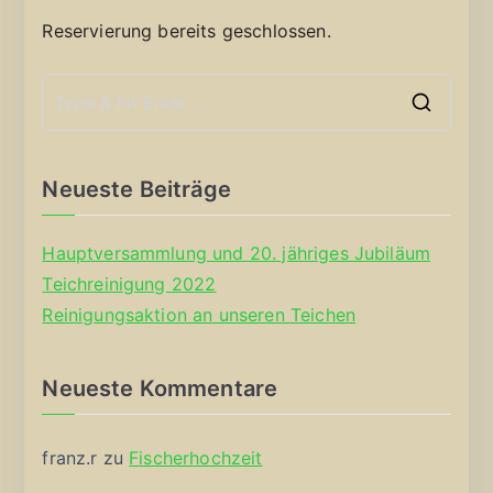
Reservierung bereits geschlossen.
S
e
a
Neueste Beiträge
r
c
Hauptversammlung und 20. jähriges Jubiläum
h
Teichreinigung 2022
f
Reinigungsaktion an unseren Teichen
o
r
Neueste Kommentare
:
franz.r
zu
Fischerhochzeit