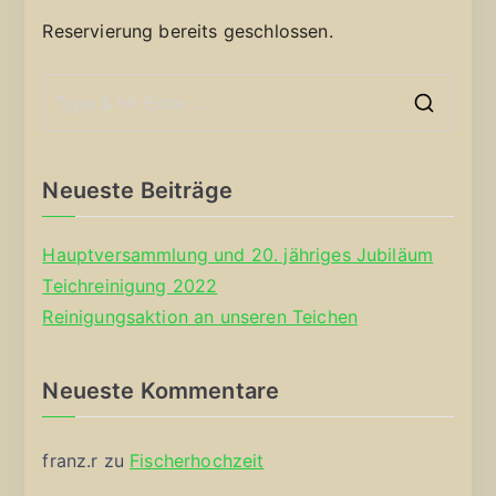
Reservierung bereits geschlossen.
S
e
a
Neueste Beiträge
r
c
Hauptversammlung und 20. jähriges Jubiläum
h
Teichreinigung 2022
f
Reinigungsaktion an unseren Teichen
o
r
Neueste Kommentare
:
franz.r
zu
Fischerhochzeit