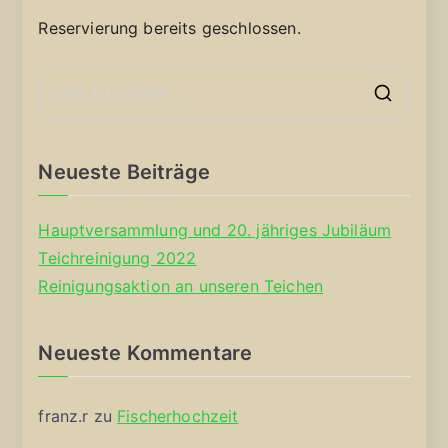
Reservierung bereits geschlossen.
S
e
a
Neueste Beiträge
r
c
Hauptversammlung und 20. jähriges Jubiläum
h
Teichreinigung 2022
f
Reinigungsaktion an unseren Teichen
o
r
Neueste Kommentare
:
franz.r
zu
Fischerhochzeit