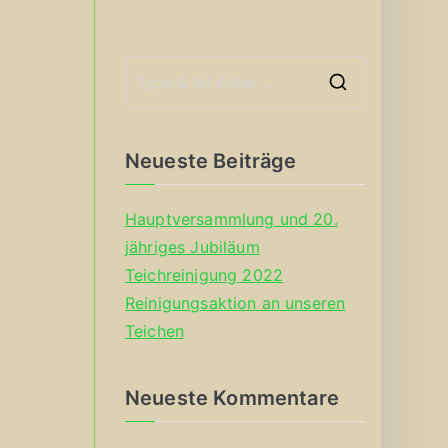
S
e
a
Neueste Beiträge
r
c
Hauptversammlung und 20.
h
jähriges Jubiläum
f
Teichreinigung 2022
o
Reinigungsaktion an unseren
r
Teichen
:
Neueste Kommentare