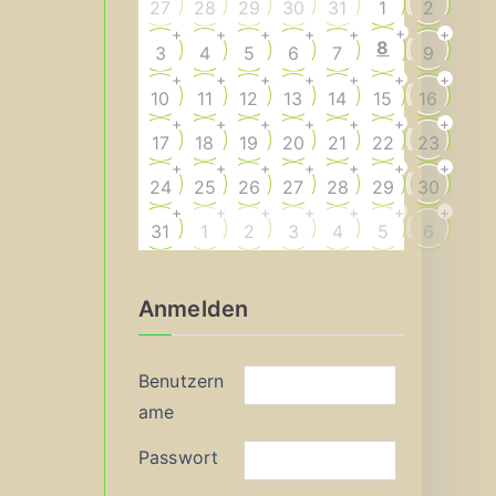
27
28
29
30
31
1
2
+
+
+
+
+
+
+
8
3
4
5
6
7
9
+
+
+
+
+
+
+
10
11
12
13
14
15
16
+
+
+
+
+
+
+
17
18
19
20
21
22
23
+
+
+
+
+
+
+
24
25
26
27
28
29
30
+
+
+
+
+
+
+
31
1
2
3
4
5
6
Anmelden
Benutzern
ame
Passwort