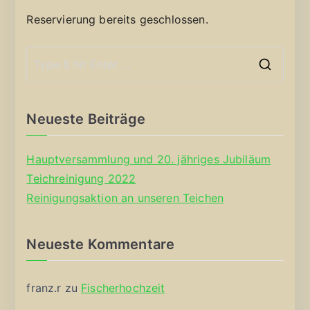
Reservierung bereits geschlossen.
S
e
a
Neueste Beiträge
r
c
Hauptversammlung und 20. jähriges Jubiläum
h
Teichreinigung 2022
f
Reinigungsaktion an unseren Teichen
o
r
Neueste Kommentare
:
franz.r
zu
Fischerhochzeit