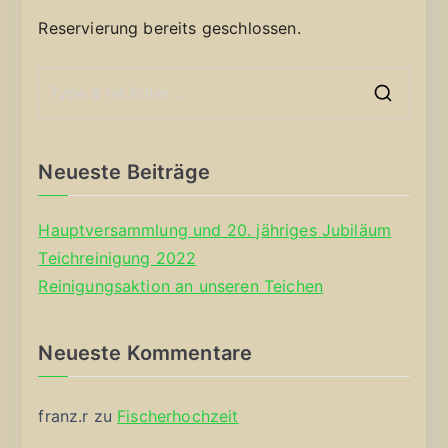
Reservierung bereits geschlossen.
S
e
a
Neueste Beiträge
r
c
Hauptversammlung und 20. jähriges Jubiläum
h
Teichreinigung 2022
f
Reinigungsaktion an unseren Teichen
o
r
Neueste Kommentare
:
franz.r
zu
Fischerhochzeit