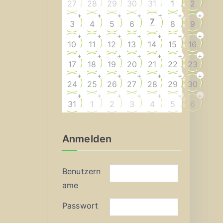
27
28
29
30
31
1
2
+
+
+
+
+
+
+
7
3
4
5
6
8
9
+
+
+
+
+
+
+
10
11
12
13
14
15
16
+
+
+
+
+
+
+
17
18
19
20
21
22
23
+
+
+
+
+
+
+
24
25
26
27
28
29
30
+
+
+
+
+
+
+
31
1
2
3
4
5
6
Anmelden
Benutzern
ame
Passwort