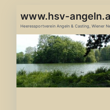
Zum
www.hsv-angeln.a
Inhalt
springen
Heeressportverein Angeln & Casting, Wiener N