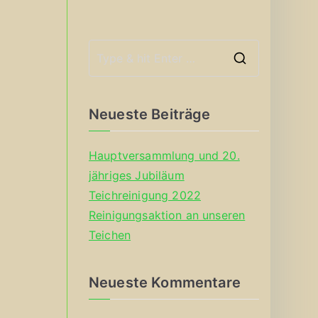
S
e
a
Neueste Beiträge
r
c
Hauptversammlung und 20.
h
jähriges Jubiläum
f
Teichreinigung 2022
o
Reinigungsaktion an unseren
r
Teichen
:
Neueste Kommentare