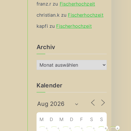
franz.r
zu
Fischerhochzeit
christian.k
zu
Fischerhochzeit
kapfi
zu
Fischerhochzeit
Archiv
A
r
c
Kalender
h
i
v
M
D
M
D
F
S
S
+
+
+
+
+
+
+