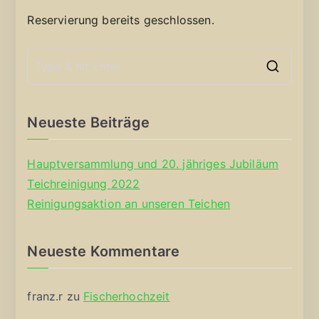
Reservierung bereits geschlossen.
S
e
a
Neueste Beiträge
r
c
Hauptversammlung und 20. jähriges Jubiläum
h
Teichreinigung 2022
f
Reinigungsaktion an unseren Teichen
o
r
Neueste Kommentare
:
franz.r
zu
Fischerhochzeit