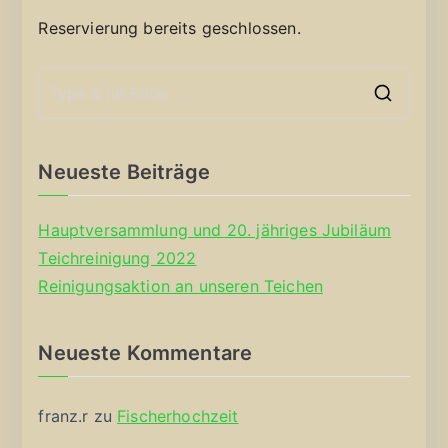
Reservierung bereits geschlossen.
S
e
a
Neueste Beiträge
r
c
Hauptversammlung und 20. jähriges Jubiläum
h
Teichreinigung 2022
f
Reinigungsaktion an unseren Teichen
o
r
Neueste Kommentare
:
franz.r
zu
Fischerhochzeit