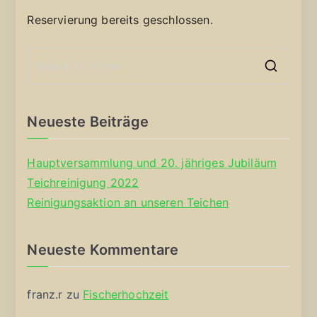
Reservierung bereits geschlossen.
S
e
a
Neueste Beiträge
r
c
Hauptversammlung und 20. jähriges Jubiläum
h
Teichreinigung 2022
f
Reinigungsaktion an unseren Teichen
o
r
Neueste Kommentare
:
franz.r
zu
Fischerhochzeit