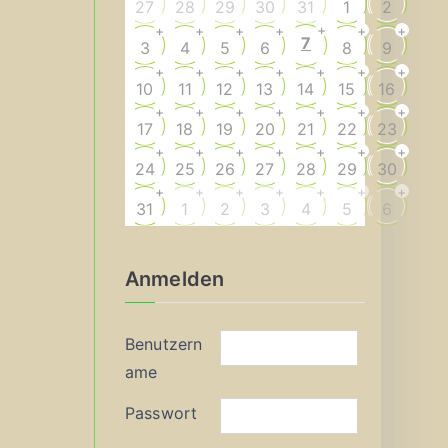
27
28
29
30
31
1
2
+
+
+
+
+
+
+
7
3
4
5
6
8
9
+
+
+
+
+
+
+
10
11
12
13
14
15
16
+
+
+
+
+
+
+
17
18
19
20
21
22
23
+
+
+
+
+
+
+
24
25
26
27
28
29
30
+
+
+
+
+
+
+
31
1
2
3
4
5
6
Anmelden
Benutzern
ame
Passwort