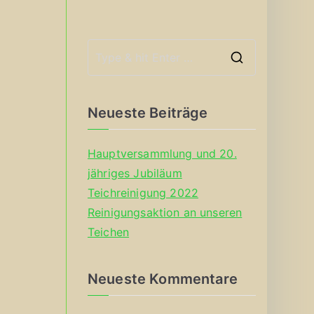
S
e
a
Neueste Beiträge
r
c
Hauptversammlung und 20.
h
jähriges Jubiläum
f
Teichreinigung 2022
o
Reinigungsaktion an unseren
r
Teichen
:
Neueste Kommentare