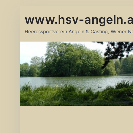
Zum
www.hsv-angeln.a
Inhalt
springen
Heeressportverein Angeln & Casting, Wiener N