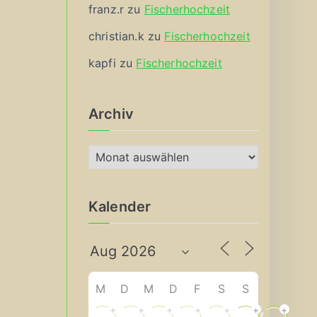
franz.r
zu
Fischerhochzeit
christian.k
zu
Fischerhochzeit
kapfi
zu
Fischerhochzeit
Archiv
A
r
c
Kalender
h
i
v
M
D
M
D
F
S
S
+
+
+
+
+
+
+