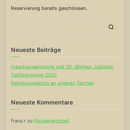
Reservierung bereits geschlossen.
S
e
a
Neueste Beiträge
r
c
Hauptversammlung und 20. jähriges Jubiläum
h
Teichreinigung 2022
f
Reinigungsaktion an unseren Teichen
o
r
Neueste Kommentare
:
franz.r
zu
Fischerhochzeit