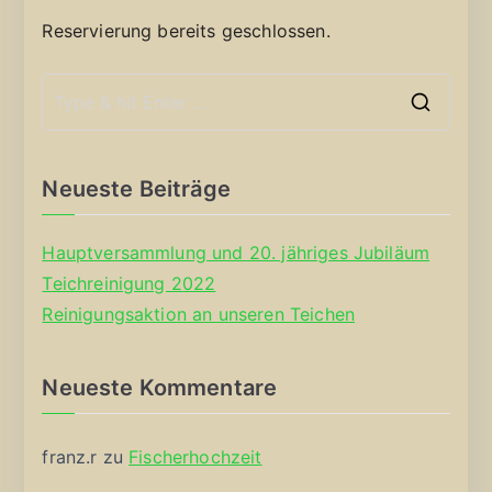
Reservierung bereits geschlossen.
S
e
a
Neueste Beiträge
r
c
Hauptversammlung und 20. jähriges Jubiläum
h
Teichreinigung 2022
f
Reinigungsaktion an unseren Teichen
o
r
Neueste Kommentare
:
franz.r
zu
Fischerhochzeit