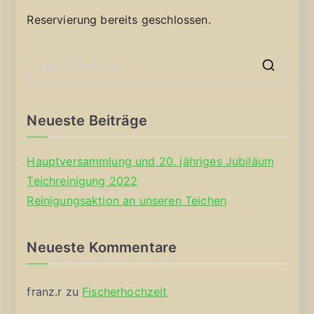
Reservierung bereits geschlossen.
S
e
a
Neueste Beiträge
r
c
Hauptversammlung und 20. jähriges Jubiläum
h
Teichreinigung 2022
f
Reinigungsaktion an unseren Teichen
o
r
Neueste Kommentare
:
franz.r
zu
Fischerhochzeit