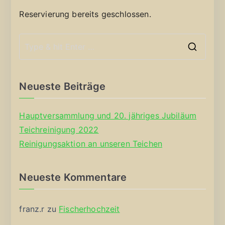
Reservierung bereits geschlossen.
S
e
a
Neueste Beiträge
r
c
Hauptversammlung und 20. jähriges Jubiläum
h
Teichreinigung 2022
f
Reinigungsaktion an unseren Teichen
o
r
Neueste Kommentare
:
franz.r
zu
Fischerhochzeit