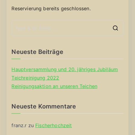
Reservierung bereits geschlossen.
S
e
a
Neueste Beiträge
r
c
Hauptversammlung und 20. jähriges Jubiläum
h
Teichreinigung 2022
f
Reinigungsaktion an unseren Teichen
o
r
Neueste Kommentare
:
franz.r
zu
Fischerhochzeit