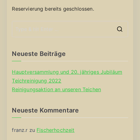
Reservierung bereits geschlossen.
S
e
a
Neueste Beiträge
r
c
Hauptversammlung und 20. jähriges Jubiläum
h
Teichreinigung 2022
f
Reinigungsaktion an unseren Teichen
o
r
Neueste Kommentare
:
franz.r
zu
Fischerhochzeit