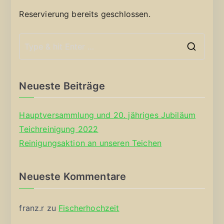
Reservierung bereits geschlossen.
S
e
a
Neueste Beiträge
r
c
Hauptversammlung und 20. jähriges Jubiläum
h
Teichreinigung 2022
f
Reinigungsaktion an unseren Teichen
o
r
Neueste Kommentare
:
franz.r
zu
Fischerhochzeit