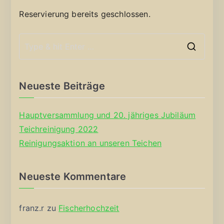
Reservierung bereits geschlossen.
S
e
a
Neueste Beiträge
r
c
Hauptversammlung und 20. jähriges Jubiläum
h
Teichreinigung 2022
f
Reinigungsaktion an unseren Teichen
o
r
Neueste Kommentare
:
franz.r
zu
Fischerhochzeit