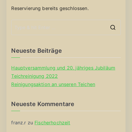
Reservierung bereits geschlossen.
S
e
a
Neueste Beiträge
r
c
Hauptversammlung und 20. jähriges Jubiläum
h
Teichreinigung 2022
f
Reinigungsaktion an unseren Teichen
o
r
Neueste Kommentare
:
franz.r
zu
Fischerhochzeit