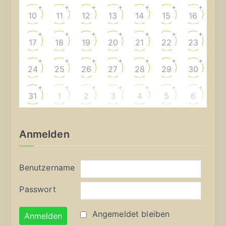
+
+
+
+
+
+
+
10
11
12
13
14
15
16
+
+
+
+
+
+
+
17
18
19
20
21
22
23
+
+
+
+
+
+
+
24
25
26
27
28
29
30
+
+
+
+
+
+
+
31
1
2
3
4
5
6
Anmelden
Benutzername
Passwort
Angemeldet bleiben