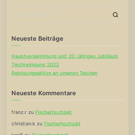
S
e
a
Neueste Beiträge
r
c
Hauptversammlung und 20. jähriges Jubiläum
h
Teichreinigung 2022
f
Reinigungsaktion an unseren Teichen
o
r
Neueste Kommentare
:
franz.r
zu
Fischerhochzeit
christian.k
zu
Fischerhochzeit