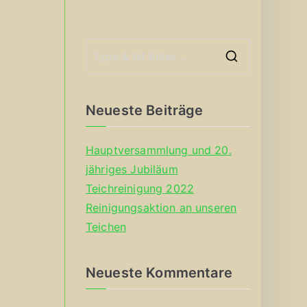
S
e
a
Neueste Beiträge
r
c
Hauptversammlung und 20.
h
jähriges Jubiläum
f
Teichreinigung 2022
o
Reinigungsaktion an unseren
r
Teichen
:
Neueste Kommentare