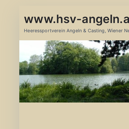
Zum
www.hsv-angeln.a
Inhalt
springen
Heeressportverein Angeln & Casting, Wiener N