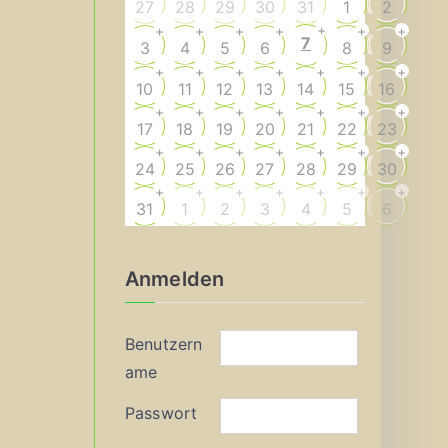
27
28
29
30
31
1
2
+
+
+
+
+
+
+
7
3
4
5
6
8
9
+
+
+
+
+
+
+
10
11
12
13
14
15
16
+
+
+
+
+
+
+
17
18
19
20
21
22
23
+
+
+
+
+
+
+
24
25
26
27
28
29
30
+
+
+
+
+
+
+
31
1
2
3
4
5
6
Anmelden
Benutzern
ame
Passwort