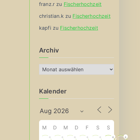
franz.r
zu
Fischerhochzeit
christian.k
zu
Fischerhochzeit
kapfi
zu
Fischerhochzeit
Archiv
A
r
c
Kalender
h
i
v
M
D
M
D
F
S
S
+
+
+
+
+
+
+