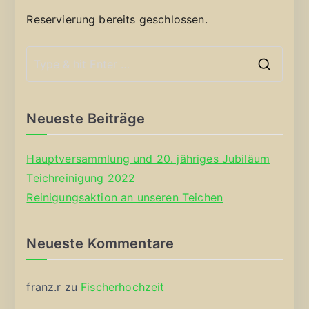
Reservierung bereits geschlossen.
S
e
a
Neueste Beiträge
r
c
Hauptversammlung und 20. jähriges Jubiläum
h
Teichreinigung 2022
f
Reinigungsaktion an unseren Teichen
o
r
Neueste Kommentare
:
franz.r
zu
Fischerhochzeit