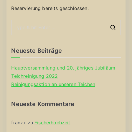
Reservierung bereits geschlossen.
S
e
a
Neueste Beiträge
r
c
Hauptversammlung und 20. jähriges Jubiläum
h
Teichreinigung 2022
f
Reinigungsaktion an unseren Teichen
o
r
Neueste Kommentare
:
franz.r
zu
Fischerhochzeit