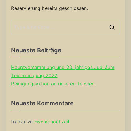
Reservierung bereits geschlossen.
S
e
a
Neueste Beiträge
r
c
Hauptversammlung und 20. jähriges Jubiläum
h
Teichreinigung 2022
f
Reinigungsaktion an unseren Teichen
o
r
Neueste Kommentare
:
franz.r
zu
Fischerhochzeit