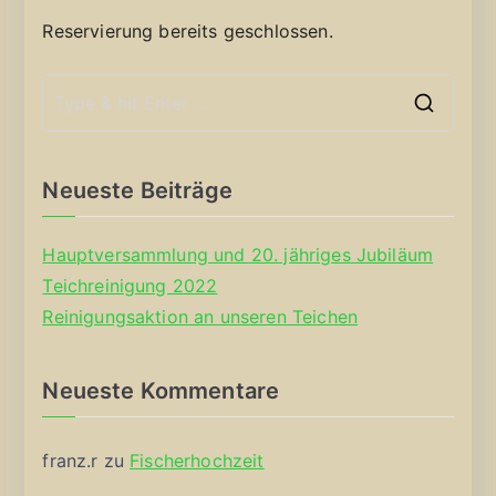
Reservierung bereits geschlossen.
S
e
a
Neueste Beiträge
r
c
Hauptversammlung und 20. jähriges Jubiläum
h
Teichreinigung 2022
f
Reinigungsaktion an unseren Teichen
o
r
Neueste Kommentare
:
franz.r
zu
Fischerhochzeit