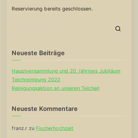
Reservierung bereits geschlossen.
S
e
a
Neueste Beiträge
r
c
Hauptversammlung und 20. jähriges Jubiläum
h
Teichreinigung 2022
f
Reinigungsaktion an unseren Teichen
o
r
Neueste Kommentare
:
franz.r
zu
Fischerhochzeit