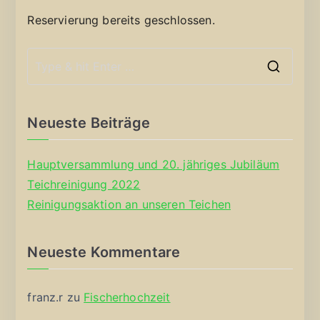
Reservierung bereits geschlossen.
S
e
a
Neueste Beiträge
r
c
Hauptversammlung und 20. jähriges Jubiläum
h
Teichreinigung 2022
f
Reinigungsaktion an unseren Teichen
o
r
Neueste Kommentare
:
franz.r
zu
Fischerhochzeit