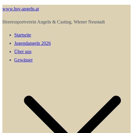
Zum
www.hsv-angeln.at
Inhalt
Heeressportverein Angeln & Casting, Wiener Neustadt
springen
Startseite
Jugendangeln 2026
Über uns
Gewässer