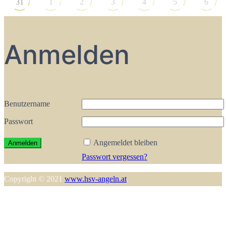
31
1
2
3
4
5
6
Anmelden
Benutzername
Passwort
Angemeldet bleiben
Passwort vergessen?
Copyright © 2021
www.hsv-angeln.at
.
N
o