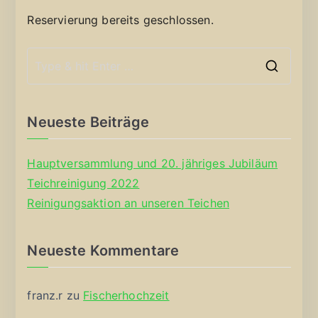
Reservierung bereits geschlossen.
S
e
a
Neueste Beiträge
r
c
Hauptversammlung und 20. jähriges Jubiläum
h
Teichreinigung 2022
f
Reinigungsaktion an unseren Teichen
o
r
Neueste Kommentare
:
franz.r
zu
Fischerhochzeit