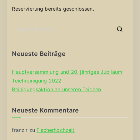
Reservierung bereits geschlossen.
S
e
a
Neueste Beiträge
r
c
Hauptversammlung und 20. jähriges Jubiläum
h
Teichreinigung 2022
f
Reinigungsaktion an unseren Teichen
o
r
Neueste Kommentare
:
franz.r
zu
Fischerhochzeit