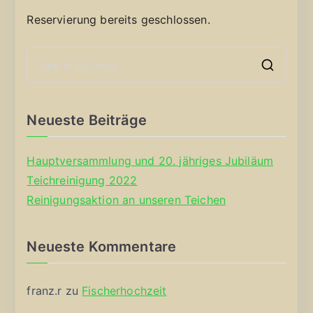
Reservierung bereits geschlossen.
S
e
a
Neueste Beiträge
r
c
Hauptversammlung und 20. jähriges Jubiläum
h
Teichreinigung 2022
f
Reinigungsaktion an unseren Teichen
o
r
Neueste Kommentare
:
franz.r
zu
Fischerhochzeit