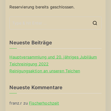
Reservierung bereits geschlossen.
S
e
a
Neueste Beiträge
r
c
Hauptversammlung und 20. jähriges Jubiläum
h
Teichreinigung 2022
f
Reinigungsaktion an unseren Teichen
o
r
Neueste Kommentare
:
franz.r
zu
Fischerhochzeit