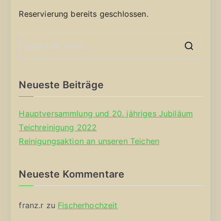
Reservierung bereits geschlossen.
S
e
a
Neueste Beiträge
r
c
Hauptversammlung und 20. jähriges Jubiläum
h
Teichreinigung 2022
f
Reinigungsaktion an unseren Teichen
o
r
Neueste Kommentare
:
franz.r
zu
Fischerhochzeit