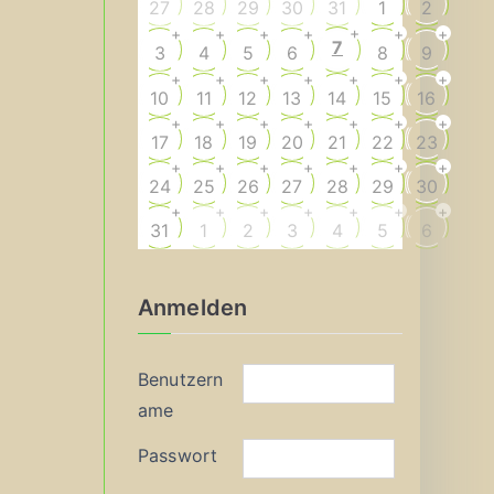
27
28
29
30
31
1
2
+
+
+
+
+
+
+
7
3
4
5
6
8
9
+
+
+
+
+
+
+
10
11
12
13
14
15
16
+
+
+
+
+
+
+
17
18
19
20
21
22
23
+
+
+
+
+
+
+
24
25
26
27
28
29
30
+
+
+
+
+
+
+
31
1
2
3
4
5
6
Anmelden
Benutzern
ame
Passwort