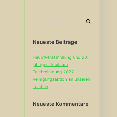
S
e
a
Neueste Beiträge
r
c
Hauptversammlung und 20.
h
jähriges Jubiläum
f
Teichreinigung 2022
o
Reinigungsaktion an unseren
r
Teichen
:
Neueste Kommentare