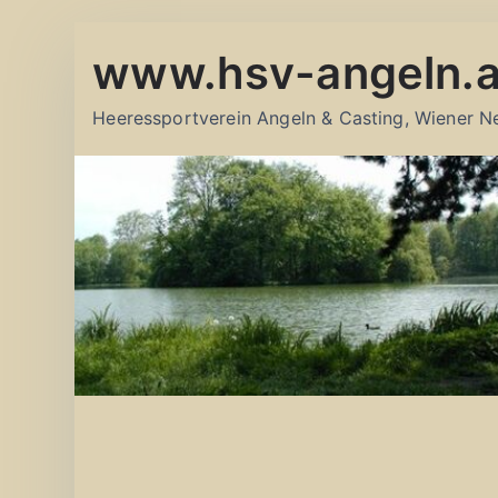
Zum
www.hsv-angeln.a
Inhalt
springen
Heeressportverein Angeln & Casting, Wiener N