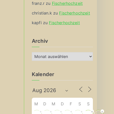
franz.r
zu
Fischerhochzeit
christian.k
zu
Fischerhochzeit
kapfi
zu
Fischerhochzeit
Archiv
A
r
c
Kalender
h
i
v
M
D
M
D
F
S
S
+
+
+
+
+
+
+