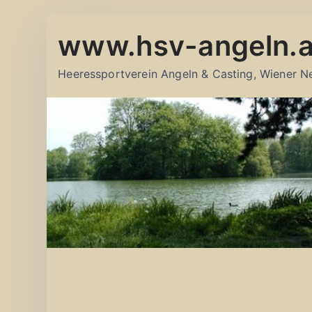
Zum
www.hsv-angeln.a
Inhalt
springen
Heeressportverein Angeln & Casting, Wiener N