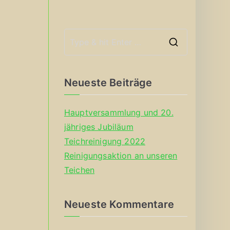
S
e
a
Neueste Beiträge
r
c
Hauptversammlung und 20.
h
jähriges Jubiläum
f
Teichreinigung 2022
o
Reinigungsaktion an unseren
r
Teichen
:
Neueste Kommentare