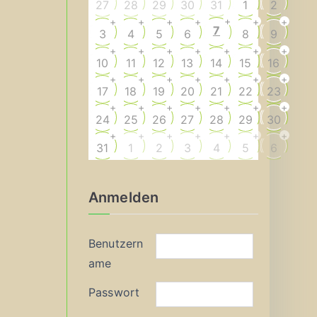
27
28
29
30
31
1
2
+
+
+
+
+
+
+
7
3
4
5
6
8
9
+
+
+
+
+
+
+
10
11
12
13
14
15
16
+
+
+
+
+
+
+
17
18
19
20
21
22
23
+
+
+
+
+
+
+
24
25
26
27
28
29
30
+
+
+
+
+
+
+
31
1
2
3
4
5
6
Anmelden
Benutzern
ame
Passwort