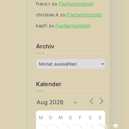
franz.r
zu
Fischerhochzeit
christian.k
zu
Fischerhochzeit
kapfi
zu
Fischerhochzeit
Archiv
A
r
c
Kalender
h
i
v
M
D
M
D
F
S
S
+
+
+
+
+
+
+