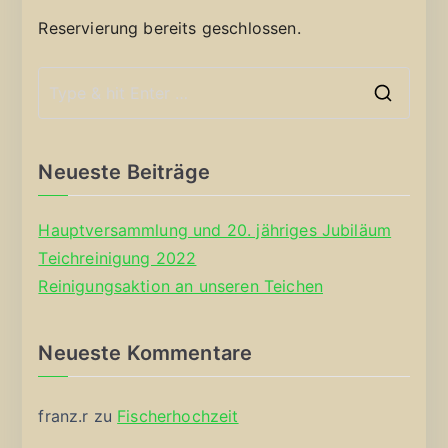
Reservierung bereits geschlossen.
S
e
a
Neueste Beiträge
r
c
Hauptversammlung und 20. jähriges Jubiläum
h
Teichreinigung 2022
f
Reinigungsaktion an unseren Teichen
o
r
Neueste Kommentare
:
franz.r
zu
Fischerhochzeit