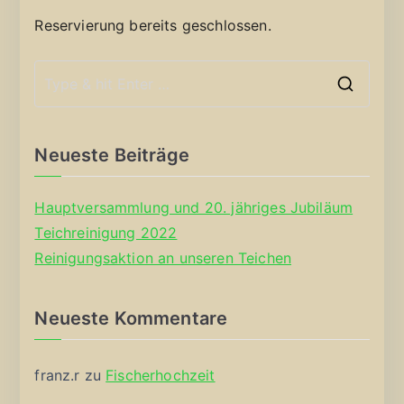
Reservierung bereits geschlossen.
S
e
a
Neueste Beiträge
r
c
Hauptversammlung und 20. jähriges Jubiläum
h
Teichreinigung 2022
f
Reinigungsaktion an unseren Teichen
o
r
Neueste Kommentare
:
franz.r
zu
Fischerhochzeit