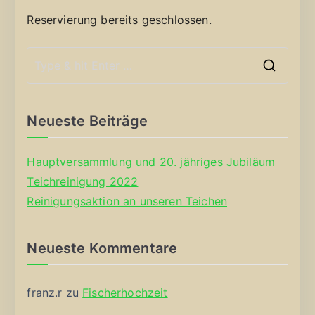
Reservierung bereits geschlossen.
S
e
a
Neueste Beiträge
r
c
Hauptversammlung und 20. jähriges Jubiläum
h
Teichreinigung 2022
f
Reinigungsaktion an unseren Teichen
o
r
Neueste Kommentare
:
franz.r
zu
Fischerhochzeit