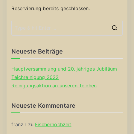
Reservierung bereits geschlossen.
S
e
a
Neueste Beiträge
r
c
Hauptversammlung und 20. jähriges Jubiläum
h
Teichreinigung 2022
f
Reinigungsaktion an unseren Teichen
o
r
Neueste Kommentare
:
franz.r
zu
Fischerhochzeit