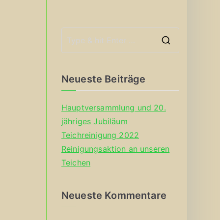
S
e
a
Neueste Beiträge
r
c
Hauptversammlung und 20.
h
jähriges Jubiläum
f
Teichreinigung 2022
o
Reinigungsaktion an unseren
r
Teichen
:
Neueste Kommentare