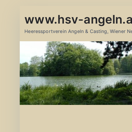
Zum
www.hsv-angeln.a
Inhalt
springen
Heeressportverein Angeln & Casting, Wiener N