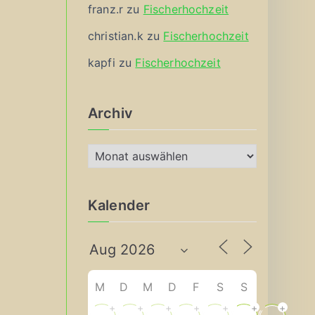
franz.r
zu
Fischerhochzeit
christian.k
zu
Fischerhochzeit
kapfi
zu
Fischerhochzeit
Archiv
A
r
c
Kalender
h
i
v
M
D
M
D
F
S
S
+
+
+
+
+
+
+